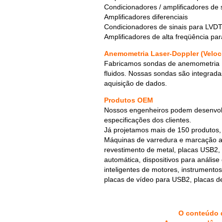
Condicionadores / amplificadores de 
Amplificadores diferenciais
Condicionadores de sinais para LVD
Amplificadores de alta freqüência pa
Anemometria Laser-Doppler (Veloci
Fabricamos sondas de anemometria 
fluidos. Nossas sondas são integrad
aquisição de dados.
Produtos OEM
Nossos engenheiros podem desenvolv
especificações dos clientes.
Já projetamos mais de 150 produtos, 
Máquinas de varredura e marcação a 
revestimento de metal, placas USB2, 
automática, dispositivos para análise
inteligentes de motores, instrument
placas de vídeo para USB2, placas d
O conteúdo d