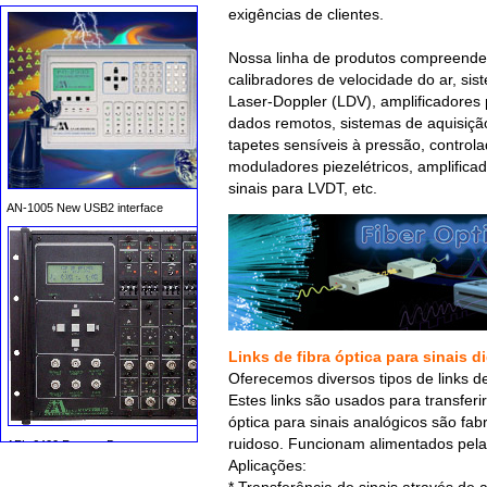
exigências de clientes.
Nossa linha de produtos compreende:
calibradores de velocidade do ar, si
Laser-Doppler (LDV), amplificadores 
dados remotos, sistemas de aquisição
tapetes sensíveis à pressão, control
moduladores piezelétricos, amplifica
AN-1005 New USB2 interface
sinais para LVDT, etc.
Links de fibra óptica para sinais d
Oferecemos diversos tipos de links de 
Estes links são usados para transferir
AFL-6400 Remote Data
Acquisition system
óptica para sinais analógicos são fa
ruidoso. Funcionam alimentados pela 
Aplicações: